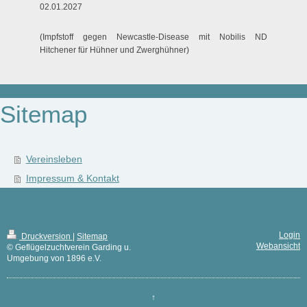
02.01.2027
(Impfstoff gegen Newcastle-Disease mit Nobilis ND
Hitchener für Hühner und Zwerghühner)
Sitemap
Vereinsleben
Impressum & Kontakt
Login
Druckversion
|
Sitemap
Webansicht
© Geflügelzuchtverein Garding u.
Umgebung von 1896 e.V.
↑