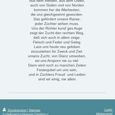
Aus dem Westen, aus dem Osten,
auch von Süden und von Norden
kommen her die Allerbesten,
die uns gleichgesinnt geworden.
Das gefördert unsere Rasse,
jeder Züchter wirken muss.
Uns der Richter kund`ges Auge
zeigt der Zucht den rechten Weg,
daß sich auch in allem zeige,
Fleisch und Feder und Geleg.
Lass uns heute neu geloben
einzustehen für Zweck und Ziel:
unsere Zucht, von Glanz umwoben,
sei uns Ansporn nie zu viel.
Dann wird noch zu manchen Zeiten
Festesjubel um uns sein,
und in Züchters Freud` und Leiden
sind wir einig, nie allein.
Login
Druckversion
|
Sitemap
Webansicht
© Geflügelzuchtverein Garding u.